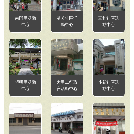
南門里活動
清芳社區活
三和社區活
中心
動中心
動中心
望明里活動
大甲二行聯
小新社區活
中心
合活動中心
動中心