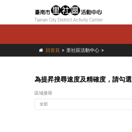
Tainan City District Activity Center
回首頁
里社區活動中心
為提昇搜尋速度及精確度，請勾選
區域搜尋