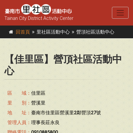
Tainan City District Activity Center
回首頁
里社區活動中心
營頂社區活動中心
【佳里區】營頂社區活動中
心
區 域：
佳里區
里 別：
營溪里
地 址：
臺南市佳里區營溪里2鄰營頂27號
管理人員：
理事長莊永良
聯絡電話：
0910885800