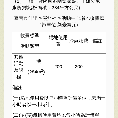
（1）一樓：社區照顧關懷據點、里辦公處、
廁所(樓地板面積：284平方公尺)
臺南市佳里區溪州社區活動中心場地收費標
準(單位:新臺幣元)
收費標準
場地使用
冷氣收費
備註
費
活動類型
其他
一樓
活動
200
200
及課
2
(284m
)
程
備註：
(一)埸地使用費以每小時為計價單位，未滿一
小時者以一小時計。
(二)冷(暖)氣機使用費均以每小時為計價單