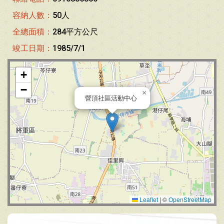
容納人數：
50人
全總面積：
284平方公尺
竣工日期：
1985/7/1
+
−
×
營頂社區活動中心
Leaflet
|
©
OpenStreetMap