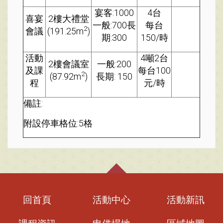
宴客:1000
4台
喜宴
2樓大禮堂
一般:700長
每台
2
會議
(191.25m
)
期:300
150/時
活動
4噸2台
2樓會議室
一般:200
及課
每台100
2
(87.92m
)
長期: 150
程
元/時
備註:
附設停車格位:5格
回首頁
活動中心
活動新訊