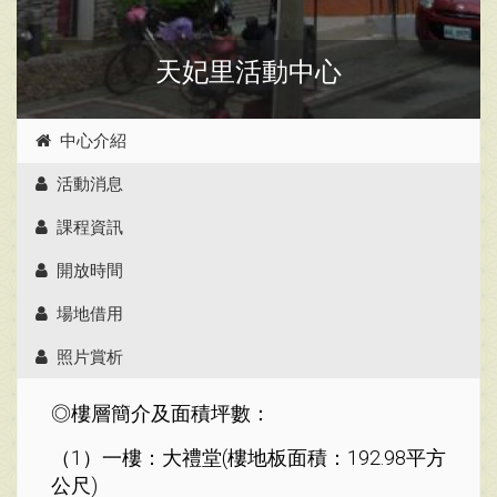
天妃里活動中心
中心介紹
活動消息
課程資訊
開放時間
場地借用
照片賞析
◎樓層簡介及面積坪數：
（1）一樓：大禮堂(樓地板面積：192.98平方
公尺)