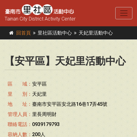
Tainan City District Activity Center
回首頁
里社區活動中心
天妃里活動中心
【安平區】天妃里活動中心
區 域：
安平區
里 別：
天妃里
地 址：
臺南市安平區安北路16巷17弄45號
管理人員：
里長周明財
聯絡電話：
0939179793
容納人數：
200人