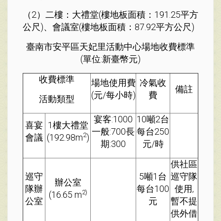
（2）二樓：大禮堂(樓地板面積：191.25平方
公尺)、會議室
(樓地板面積：87.92平方公尺)
臺南市安平區天妃里活動中心場地收費標準
(單位:新臺幣元)
收費標準
場地使用費
冷氣收
備註
(元/每小時)
費
活動類型
宴客:1000
10噸2台
喜宴
1樓大禮堂
一般:700長
每台250
2
會議
(192.98m
)
期:300
元/時
供社區
巡守
5噸1台
巡守隊
辦公室
隊辦
每台100
使用,
2)
(16.65 m
公室
元
暫不提
供外借