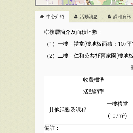
中心介紹
活動消息
課程資訊
◎樓層簡介及面積坪數：
（1）一樓：禮堂(樓地板面積：107平
（2）二樓：仁和公共托育家園(樓地板
收費標準
活動類型
一樓禮堂
其他活動及課程
2
(107m
)
備註：