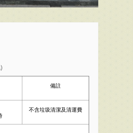
)
備註
不含垃圾清潔及清運費
時