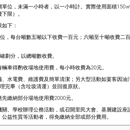
位，未滿一小時者，以一小時計。實際使用面積150㎡以下
收費下限）。
限如下：
單位，每台噸數五噸以下收費一百元；六噸至十噸收費二
明確劃分，以總噸數收費。
輛車得酌收場地使用費，每小時收費為20元。
備、水電費、維護費及簡單清潔；另大型活動如宴客因油
清理完畢（含垃圾清運）並回復原狀。
先繳納部分場地使用費2000元。
機關、學校辦理公務活動，或召開里民大會、基層建設座
、公益性質等活動者，得免繳納全部或部分費用。