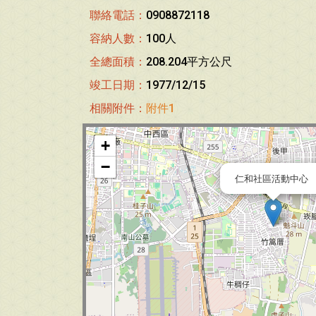
聯絡電話：
0908872118
容納人數：
100人
全總面積：
208.204平方公尺
竣工日期：
1977/12/15
相關附件：
附件1
+
−
仁和社區活動中心