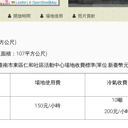
Leaflet
|
©
OpenStreetMap
開放時間
場地借用
照片賞析
方公尺)
面積：107平方公尺)
臺南市東區仁和社區活動中心場地收費標準(單位:新臺幣元
場地使用費
冷氣收費
10噸
150元/小時
200元/小