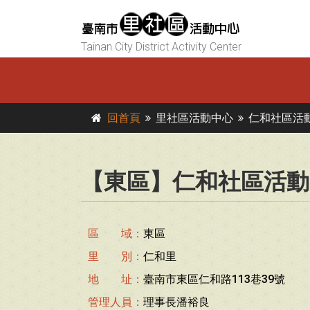
Tainan City District Activity Center
回首頁
里社區活動中心
仁和社區活
【東區】仁和社區活動
區 域：
東區
里 別：
仁和里
地 址：
臺南市東區仁和路113巷39號
管理人員：
理事長潘裕良