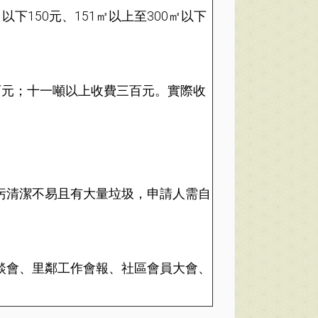
150元、151㎡以上至300㎡以下
百元；十一噸以上收費三百元。實際收
污清潔不易且有大量垃圾，申請人需自
談會、里鄰工作會報、社區會員大會、