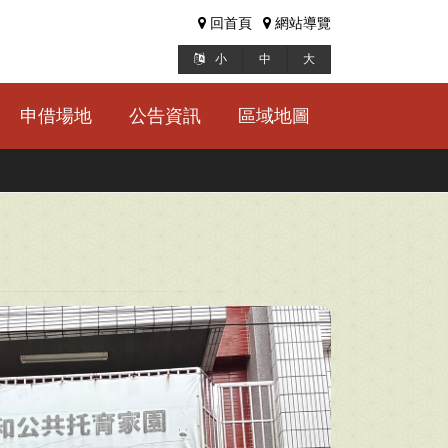
回首頁
網站導覽
小
中
大
申借場地
公告資訊
區域地圖