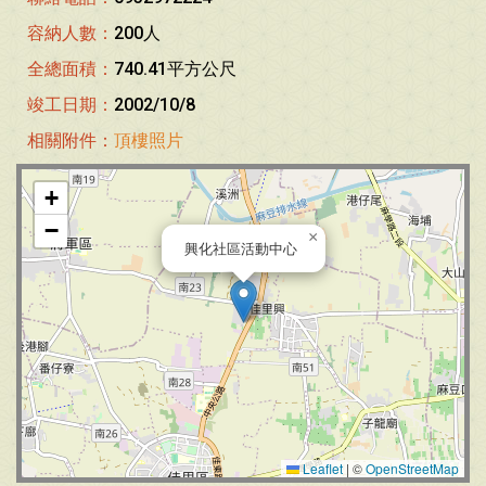
容納人數：
200人
全總面積：
740.41平方公尺
竣工日期：
2002/10/8
相關附件：
頂樓照片
+
−
×
興化社區活動中心
Leaflet
|
©
OpenStreetMap