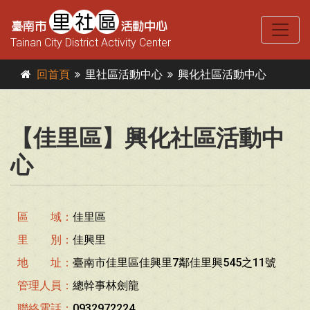
Tainan City District Activity Center
回首頁
里社區活動中心
興化社區活動中心
【佳里區】興化社區活動中
心
區 域：
佳里區
里 別：
佳興里
地 址：
臺南市佳里區佳興里7鄰佳里興545之11號
管理人員：
總幹事林劍龍
聯絡電話：
0932972224