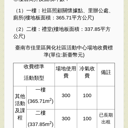
（1）一樓：社區照顧關懷據點、里辦公處、
廁所(樓地板面積：365.71平方公尺)
（2）二樓：禮堂(樓地板面積：337.85平方
公尺)
臺南市佳里區興化社區活動中心場地收費標
準(單位:新臺幣元)
收費標準
場地使用
冷氣收
備註
費
費
活動類型
一樓
300
100
其他
2
(365.71m
)
活動
及課
二樓
已長期
程
300
100
出租
2
(337.85m
)