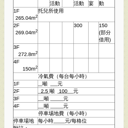
活動
活動
宴
動
1F
托兒所使用
2
265.04m
2F
300
150
2
269.04m
(部分
借用)
3F
2
272.8m
4F
2
150m
冷氣費（每台每小時）
1F
噸
元
2F
2.5
噸
100
元
3F
噸
元
4F
噸
元
停車埸地費（每小時）
停車場地
每小時
元/每格位