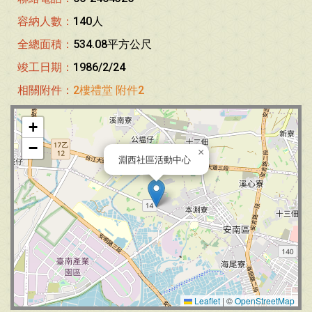
容納人數：
140人
全總面積：
534.08平方公尺
竣工日期：
1986/2/24
相關附件：
2樓禮堂
附件2
+
−
×
淵西社區活動中心
Leaflet
|
©
OpenStreetMap