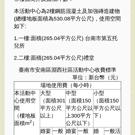
本活動中心為2樓鋼筋混凝土及加強磚造建物
(總樓地板面積為530.08平方公尺)，使用空間
如下:
1.一樓:面積(265.04平方公尺) 台南市第五托
兒所
2.二樓:面積(265.04平方公尺)禮堂
臺南市安南區淵西社區活動中心收費標準
單位：新台幣（元）
場地使用費（每小時）
本活動中
大型
中型
小型
心使用空
（面積301
（面積150
（面積150
間
平方公尺
平方公尺以
平方公尺以
（樓地板
以上）
上300平方
下）
2
面積m
）
公尺以下）
婚宴
一般
婚宴
一般
婚
一般活