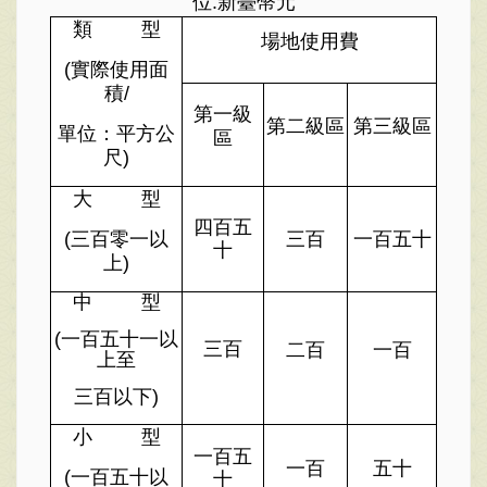
位
:
新臺幣元
類
型
場地使用費
(
實際使用面
積
/
第一級
第二級區
第三級區
單位：平方公
區
尺
)
大
型
四百五
(
三百零一以
三百
一百五十
十
上
)
中
型
(
一百五十一以
三百
二百
一百
上至
三百以下
)
小
型
一百五
一百
五十
(
一百五十以
十