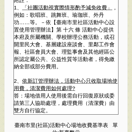
附註：
1、
「社團活動視實際情形酌予減免收費」
，
例如：歌唱班、跳舞班、瑜珈班、外丹
功……等。－依【臺南市里社區活動中心設
置使用管理辦法】第 十六 條 活動中心提供
本府及所屬機關、學校辦理公務活動，或召
開里民大會、基層建設座談會、里鄰工作會
報、社區會員大會、理監事會及其他經區公
所認定屬公共、公益性質等活動者，得免繳
納全部或部分費用。
2、
依新訂管理辦法，活動中心只收取場地使
用費，清潔費用如何處理?
答：場地借用人使用後需自行回復原狀或委
請第三人協助處理，處理費用（清潔費）由
雙方自行協定。
臺南市里
(
社區
)
活動中心場地收費基準表
單