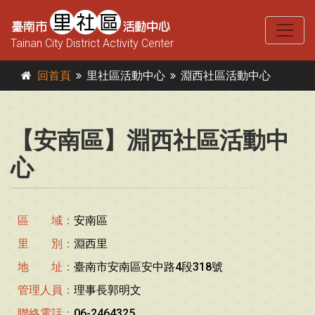
Tainan City District Activity Center
回首頁
里社區活動中心
淵西社區活動中心
【安南區】淵西社區活動中
心
區 域：
安南區
里 別：
淵西里
地 址：
臺南市安南區安中路4段318號
管理人員：
理事長郭明文
聯絡電話：
06-2464325