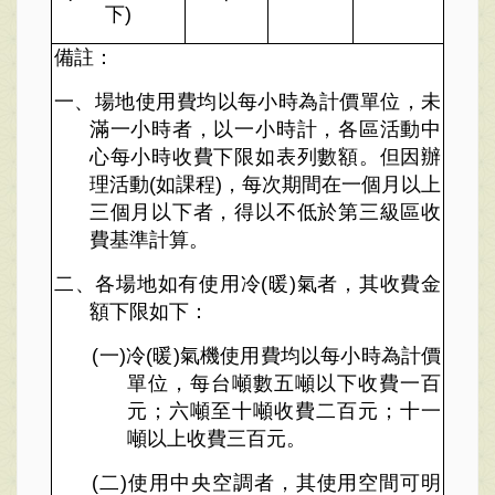
下
)
備註：
一、場地使用費均以每小時為計價單位，未
滿一小時者，以一小時計，各區活動中
心每小時收費下限如表列數額。但因辦
理活動
(
如課程
)
，每次期間在一個月以上
三個月以下者，得以不低於第三級區收
費基準計算。
二、各場地如有使用冷
(
暖
)
氣者，其收費金
額下限如下：
(
一
)
冷
(
暖
)
氣機使用費均以每小時為計價
單位，每台噸數五噸以下收費一百
元；六噸至十噸收費二百元；十一
噸以上收費三百元。
(
二
)
使用中央空調者，其使用空間可明