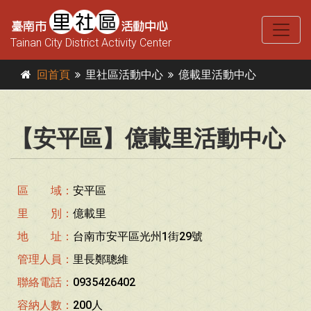
Tainan City District Activity Center
回首頁
里社區活動中心
億載里活動中心
【安平區】億載里活動中心
區 域：
安平區
里 別：
億載里
地 址：
台南市安平區光州1街29號
管理人員：
里長鄭聰維
聯絡電話：
0935426402
容納人數：
200人