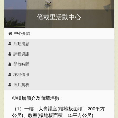
億載里活動中心
中心介紹
活動消息
課程資訊
開放時間
場地借用
照片賞析
◎樓層簡介及面積坪數：
（1）
一樓：大
會議室
(樓地板面積：200平方
教室
公尺)、
(樓地板面積：15平方公尺)