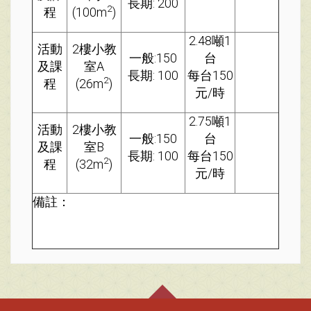
長期: 200
2
程
(100m
)
2.48噸1
活動
2樓小教
一般:150
台
及課
室A
長期: 100
每台150
2
程
(26m
)
元/時
2.75噸1
活動
2樓小教
一般:150
台
及課
室B
長期: 100
每台150
2
程
(32m
)
元/時
備註：