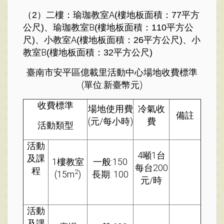
瑜珈教室A
（2）二樓：
(樓地板面積：77平方
瑜珈教室B
公尺)、
(樓地板面積：110平方公
教室A
尺)、小
(樓地板面積：26平方公尺)、小
教室B
(樓地板面積：32平方公尺)
臺南市安平區億載里活動中心場地收費標準
(單位:新臺幣元)
收費標準
場地使用費
冷氣收
備註
(元/每小時)
費
活動類型
活動
4噸1台
及課
1樓教室
一般:150
每台200
程
2
(15m
)
長期: 100
元/時
活動
及課