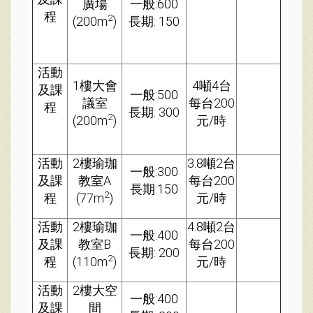
廣場
一般:600
程
2
(200m
)
長期: 150
活動
1樓大會
4噸4台
及課
一般:500
議室
每台200
程
長期: 300
2
(200m
)
元/時
活動
2樓瑜珈
3.8噸2台
一般:300
及課
教室A
每台200
長期:150
2
程
(77m
)
元/時
活動
2樓瑜珈
4.8噸2台
一般:400
及課
教室B
每台200
長期: 200
2
程
(110m
)
元/時
活動
2樓大空
一般:400
及課
間