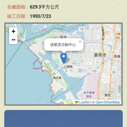
全總面積：
629.3平方公尺
竣工日期：
1993/7/23
+
−
×
億載里活動中心
Leaflet
|
©
OpenStreetMap