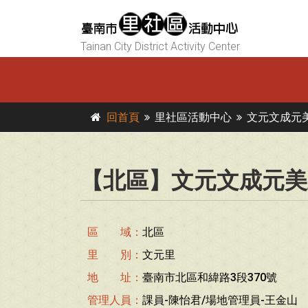
Tainan City District Activity Center
回首頁
里社區活動中心
文元文成元
【北區】文元文成元美
區 域：
北區
里 別：
文元里
地 址：
臺南市北區和緯路3段370號
管理人員：
課員-陳怡君/場地管理員-王金山