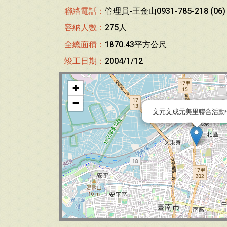
聯絡電話：
管理員-王金山0931-785-218 (06) 
容納人數：
275人
全總面積：
1870.43平方公尺
竣工日期：
2004/1/12
+
−
文元文成元美里聯合活動