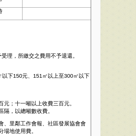
時
予受理，所繳交之費用不予退還。
150元、151㎡以上至300㎡以下
百元；十一噸以上收費三百元。
區隔，以總噸數收費。
會、里鄰工作會報、社區發展協會會
分場地使用費。