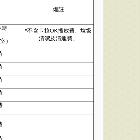
備註
3小時
*不含卡拉OK播放費、垃圾
清潔及清運費。
室）
時
時
時
時
時
時
時