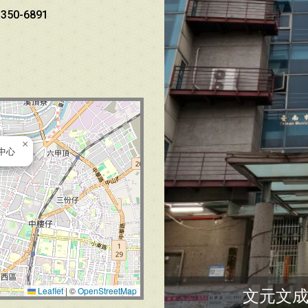
350-6891
×
中心
Leaflet
|
©
OpenStreetMap
文元文