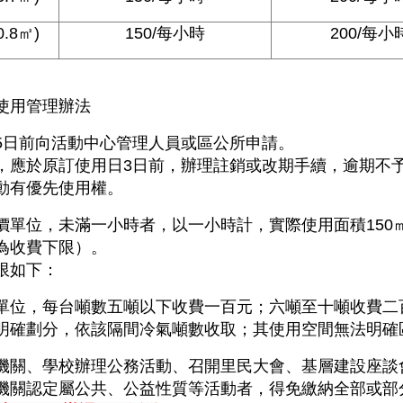
.8㎡)
150/每小時
200/每小
使用管理辦法
5
日前
向活動中心管理人員或區公所申請。
，應於原訂使用日
3
日前
，辦理註銷或改期手續，逾期不
動有優先使用權。
單位，未滿一小時者，以一小時計，實際使用面積150㎡以下
上為收費下限）。
限如下：
單位，每台噸數五噸以下收費一百元；六噸至十噸收費二
明確劃分，依該隔間冷氣噸數收取；其使用空間無法明確
機關、學校辦理公務活動、召開里民大會、基層建設座談
機關認定屬公共、公益性質等活動者，得免繳納全部或部