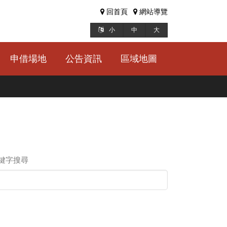
回首頁
網站導覽
小
中
大
申借場地
公告資訊
區域地圖
鍵字搜尋