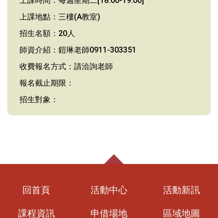
上課時間：每週星期二[18:00-19:00]
上課地點：三樓(A教室)
招生名額：20人
師資介紹：鎧琳老師0911-303351
收費報名方式：請洽詢老師
報名截止期限：
招生對象：
回首頁
活動中心
活動新訊
課程資訊
申借場地
區域地圖