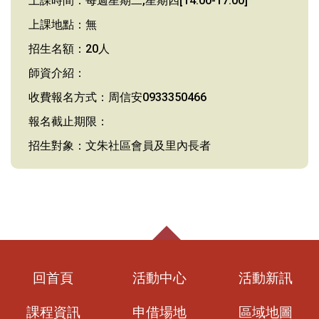
上課時間：每週星期二,星期四[14:00-17:00]
上課地點：無
招生名額：20人
師資介紹：
收費報名方式：周信安0933350466
報名截止期限：
招生對象：文朱社區會員及里內長者
回首頁
活動中心
活動新訊
課程資訊
申借場地
區域地圖