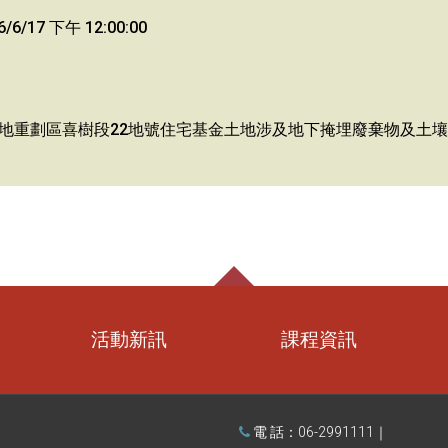
/6/17 下午 12:00:00
劃區喜樹段22地號住宅基金土地涉及地下掩埋廢棄物及土壤汙染疑義
活動新訊
課程資訊
電 話：06-2991111｜