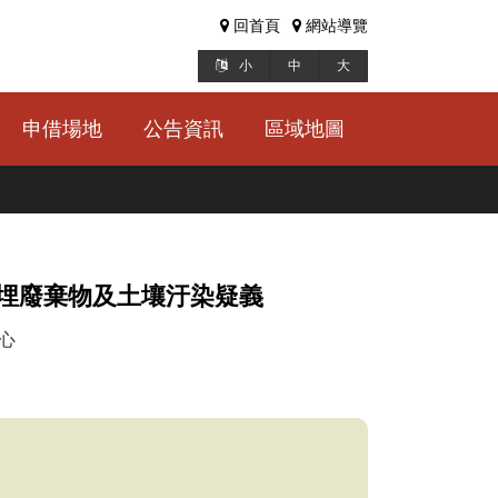
回首頁
網站導覽
小
中
大
申借場地
公告資訊
區域地圖
埋廢棄物及土壤汙染疑義
心