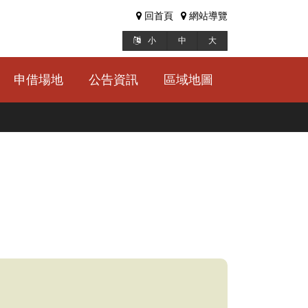
回首頁
網站導覽
小
中
大
申借場地
公告資訊
區域地圖