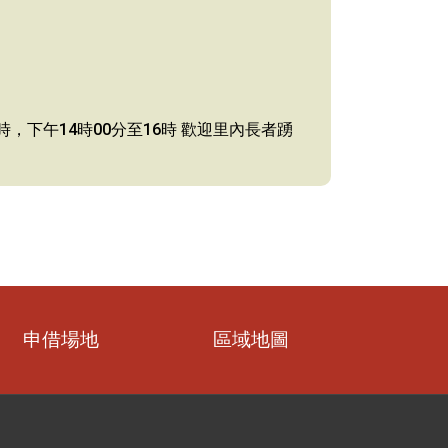
時，下午14時00分至16時 歡迎里內長者踴
申借場地
區域地圖