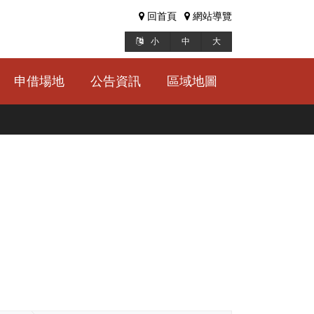
回首頁
網站導覽
小
中
大
申借場地
公告資訊
區域地圖