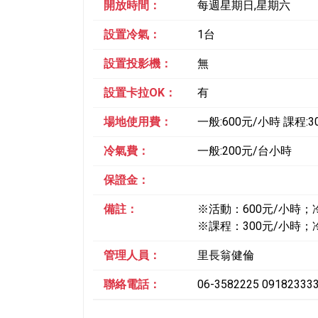
開放時間：
每週星期日,星期六
設置冷氣：
1台
設置投影機：
無
設置卡拉OK：
有
場地使用費：
一般:600元/小時 課程:3
冷氣費：
一般:200元/台小時
保證金：
備註：
※活動：600元/小時；
※課程：300元/小時；
管理人員：
里長翁健倫
聯絡電話：
06-3582225 09182333