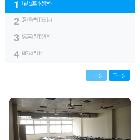
1
場地基本資料
2
選擇借用日期
3
填寫借用資料
4
確認借用
上一步
下一步