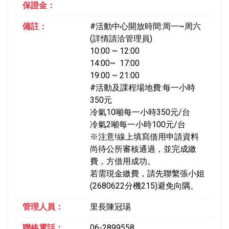
保證金：
備註：
#活動中心開放時間:周一~周六
(詳情請洽管理員)
10:00 ~ 12:00
14:00~ 17:00
19:00 ~ 21:00
#活動及課程場地費:每一小時
350元
冷氣10噸每一小時350元/台
冷氣2噸每一小時100元/台
※注意!線上填寫借用申請資料
尚待公所審核通過，並完成繳
費，方借用成功。
若需現金繳費，請先聯繫張小姐
(2680622分機215)避免向隅。
管理人員：
里長陳冠瑒
聯絡電話：
06-2899558