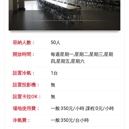
容納人數：
50人
開放時間：
每週星期一,星期二,星期三,星期
四,星期五,星期六
設置冷氣：
1台
設置投影機：
無
設置卡拉OK：
無
場地使用費：
一般:350元/小時 課程:0元/小時
冷氣費：
一般:350元/台小時