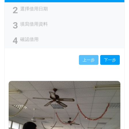
2
選擇借用日期
3
填寫借用資料
4
確認借用
上一步
下一步