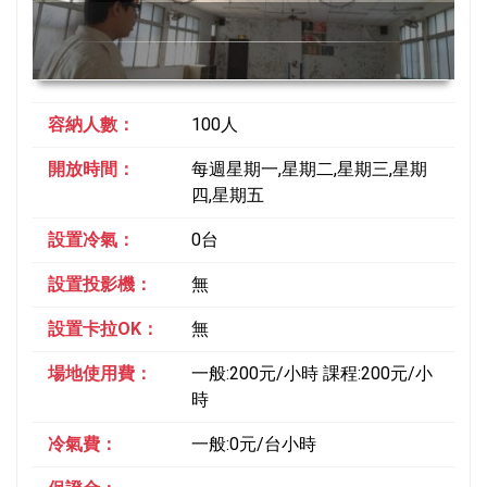
容納人數：
100人
開放時間：
每週星期一,星期二,星期三,星期
四,星期五
設置冷氣：
0台
設置投影機：
無
設置卡拉OK：
無
場地使用費：
一般:200元/小時 課程:200元/小
時
冷氣費：
一般:0元/台小時