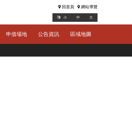
回首頁
網站導覽
小
中
大
申借場地
公告資訊
區域地圖